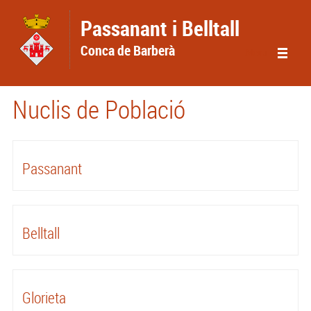
Vés al contingut
Passanant i Belltall
Conca de Barberà
Menu
Nuclis de Població
Passanant
Belltall
Glorieta