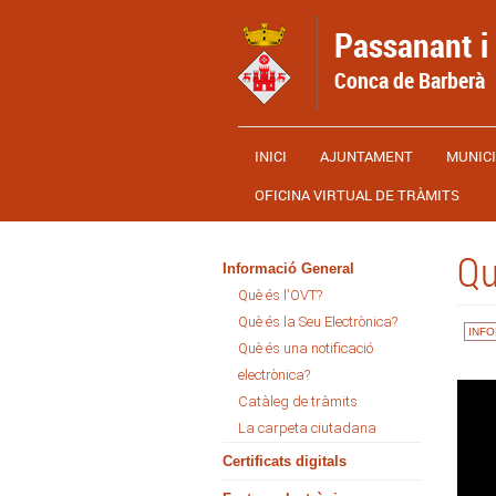
Vés al contingut
Passanant i 
Conca de Barberà
INICI
AJUNTAMENT
MUNICI
OFICINA VIRTUAL DE TRÀMITS
Qu
Informació General
Què és l'OVT?
Què és la Seu Electrònica?
INF
Què és una notificació
electrònica?
Catàleg de tràmits
La carpeta ciutadana
Certificats digitals