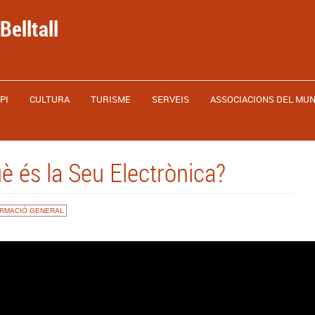
Belltall
PI
CULTURA
TURISME
SERVEIS
ASSOCIACIONS DEL MUN
è és la Seu Electrònica?
ORMACIÓ GENERAL