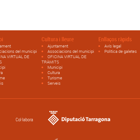
pi
Cultura i lleure
Enllaços ràpids
tament
Ajuntament
Avís legal
iacions del municipi
Associacions del municipi
Política de galetes
INA VIRTUAL DE
OFICINA VIRTUAL DE
S
TRÀMITS
ipi
Municipi
ra
Cultura
sme
Turisme
is
Serveis
Col·labora