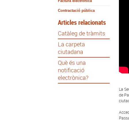
Factura electrònica
Contractació pública
Articles relacionats
Catàleg de tràmits
La carpeta
ciutadana
Què és una
notificació
electrònica?
La Se
de Pa
ciuta
Acced
Passan