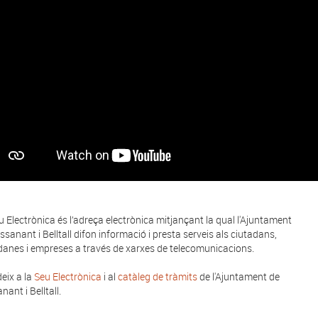
u Electrònica és l’adreça electrònica mitjançant la qual l'Ajuntament
ssanant i Belltall difon informació i presta serveis als ciutadans,
danes i empreses a través de xarxes de telecomunicacions.
eix a la
Seu Electrònica
i al
catàleg de tràmits
de l'Ajuntament de
ant i Belltall.