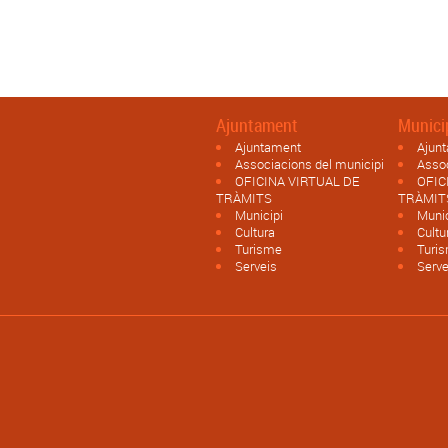
Ajuntament
Munici
Ajuntament
Ajun
Associacions del municipi
Assoc
OFICINA VIRTUAL DE
OFIC
TRÀMITS
TRÀMIT
Municipi
Munic
Cultura
Cultu
Turisme
Turi
Serveis
Serve