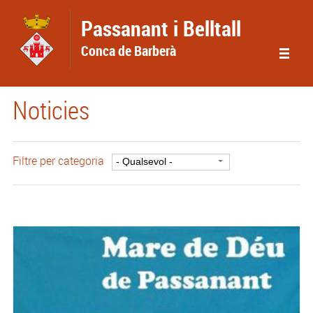
Vés al contingut
Passanant i Belltall
Conca de Barberà
Menu
Noticies
Filtre per categoria