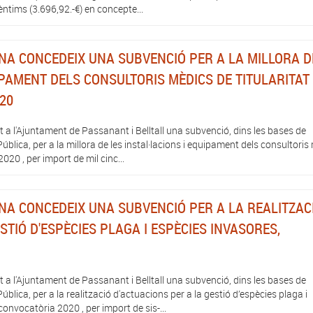
tims (3.696,92.-€) en concepte...
NA CONCEDEIX UNA SUBVENCIÓ PER A LA MILLORA D
IPAMENT DELS CONSULTORIS MÈDICS DE TITULARITAT
020
 a l'Ajuntament de Passanant i Belltall una subvenció, dins les bases de
blica, per a la millora de les instal·lacions i equipament dels consultoris
020 , per import de mil cinc...
NA CONCEDEIX UNA SUBVENCIÓ PER A LA REALITZAC
STIÓ D'ESPÈCIES PLAGA I ESPÈCIES INVASORES,
 a l'Ajuntament de Passanant i Belltall una subvenció, dins les bases de
lica, per a la realització d'actuacions per a la gestió d’espècies plaga i
onvocatòria 2020 , per import de sis-...