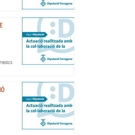
E
 mèdics
IÓ