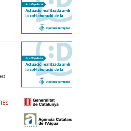
est
RES