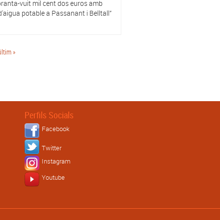
noranta-vuit mil cent dos euros amb
aigua potable a Passanant i Belltall”
últim »
Perfils Socials
Facebook
Twitter
Instagram
Youtube