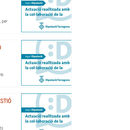
, per
Ó
mb
STIÓ
ts