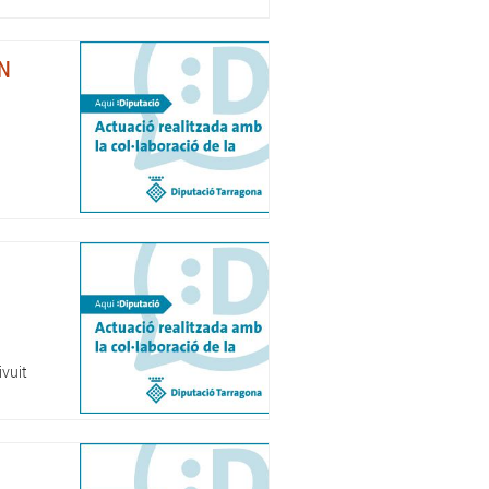
N
ivuit