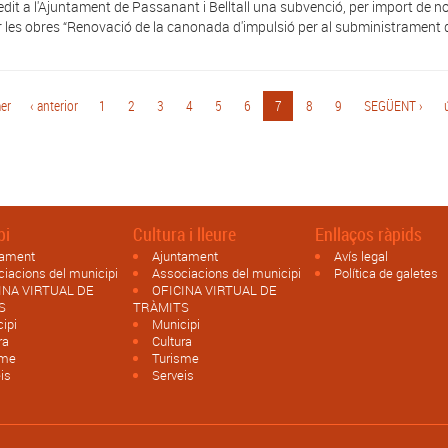
edit a l'Ajuntament de Passanant i Belltall una subvenció, per import de 
r les obres “Renovació de la canonada d'impulsió per al subministrament d'
mer
‹ anterior
1
2
3
4
5
6
7
8
9
SEGÜENT ›
pi
Cultura i lleure
Enllaços ràpids
tament
Ajuntament
Avís legal
iacions del municipi
Associacions del municipi
Política de galetes
INA VIRTUAL DE
OFICINA VIRTUAL DE
S
TRÀMITS
ipi
Municipi
ra
Cultura
sme
Turisme
is
Serveis