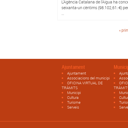
L'Agència Catalana de l'Aigua ha conc
seixanta-un cèntims (98.102,61.-€) pe
...
Pàgines
« pri
Ajuntament
Munici
Ajuntament
Ajun
Associacions del municipi
Assoc
OFICINA VIRTUAL DE
OFIC
TRÀMITS
TRÀMIT
Municipi
Munic
Cultura
Cultu
Turisme
Turi
Serveis
Serve